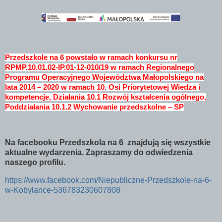
Przedszkole na 6 powstało w ramach konkursu nr
RPMP.10.01.02-IP.01-12-010/19 w ramach Regionalnego
Programu Operacyjnego Województwa Małopolskiego na
lata 2014 – 2020 w ramach 10. Osi Priorytetowej Wiedza i
kompetencje, Działania 10.1 Rozwój kształcenia ogólnego,
Poddziałania 10.1.2 Wychowanie przedszkolne – SP
Na facebooku Przedszkola na 6 znajdują się wszystkie
aktualne wydarzenia. Zapraszamy do odwiedzenia
naszego profilu.
https://www.facebook.com/Niepubliczne-Przedszkole-na-6-
w-Kobylance-536783230607808