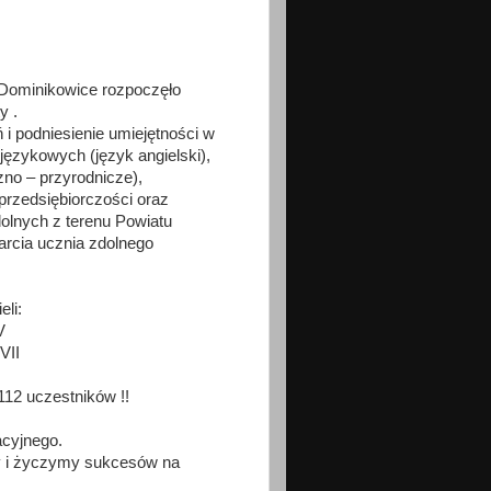
 Dominikowice rozpoczęło
y .
 i podniesienie umiejętności w
językowych (język angielski),
no – przyrodnicze),
przedsiębiorczości oraz
olnych z terenu Powiatu
arcia ucznia zdolnego
li:
V
VII
112 uczestników !!
acyjnego.
y i życzymy sukcesów na