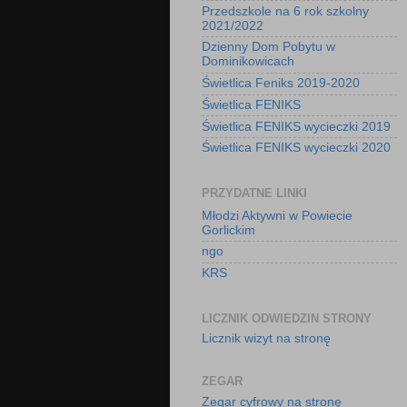
Przedszkole na 6 rok szkolny
2021/2022
Dzienny Dom Pobytu w
Dominikowicach
Świetlica Feniks 2019-2020
Świetlica FENIKS
Świetlica FENIKS wycieczki 2019
Świetlica FENIKS wycieczki 2020
PRZYDATNE LINKI
Młodzi Aktywni w Powiecie
Gorlickim
ngo
KRS
LICZNIK ODWIEDZIN STRONY
Licznik wizyt na stronę
ZEGAR
Zegar cyfrowy na stronę