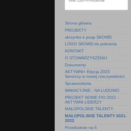
Strona główna
PROJEKTY
skrzynka e puap SKOWD
LOGO SKOWD do pobrania
KONTAKT
O STOWARZYSZENIU
Dokumenty
AKTYWNI+ Edycja 2023.
Seniorzy w nowej rzeczywistości
Sprawozdania
WAKACYJNIE - NA LUDOWO
PROJEKT NOWE FIO 2021 -
AKTYWNI LIDERZY
MAŁOPOLSKIE TALENTY
MAŁOPOLSKIE TALENTY 2021-
2022
Przedszkole na 6