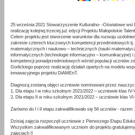
25 września 2021 Stowarzyszenie Kulturalno- -Oświatowe wsi
realizację kolejnej trzeciej już edycji Projektu Małopolskie Talent
Celem projektu jest stworzenie warunków dla rozwoju uzdolnień
zakresie czterech kluczowych kompetencji przedmiotowych tj. 
matematycznych i naukowo – technicznych (nauki matematycz
informatycznych (technologie informacyjno – komunikacyjne) i 
kompetencji ponadprzedmiotowych wśród populacji uczniów zd
Gorlickiego poprzez realizację działań opartych na modelu wsp
innowacyjnego projektu DiAMEnT.
Diagnozą zostaną objęci uczniowie nominowani przez nauczycie
1. Dla etapu I w roku szkolnym 2021/2022 – uczniowie klas IV-
2. Dla etapu II w roku szkolnym 2021/2022 – uczniowie klas VI-
Zarówno do I i II etapu zakwalifikowało się 56 uczniów - razem 
Dzisiaj zajęcia rozpoczęli uczniowie z Pierwszego Etapu Eduk
Wszystkim zakwalifikowanym uczniom do projektu gratulujem
zajęciach !!