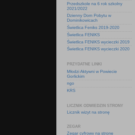
Przedszkole na 6 rok szkolny
2021/2022
Dzienny Dom Pobytu w
Dominikowicach
Świetlica Feniks 2019-2020
Świetlica FENIKS
Świetlica FENIKS wycieczki 2019
Świetlica FENIKS wycieczki 2020
PRZYDATNE LINKI
Młodzi Aktywni w Powiecie
Gorlickim
ngo
KRS
LICZNIK ODWIEDZIN STRONY
Licznik wizyt na stronę
ZEGAR
Zegar cyfrowy na stronę