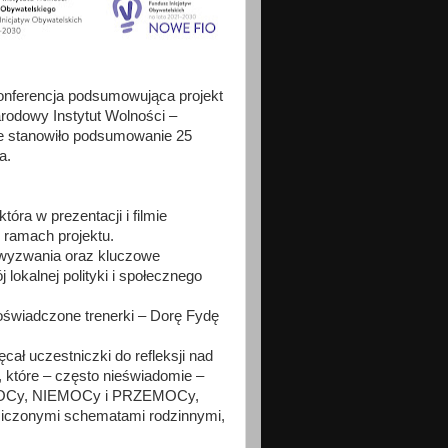
konferencja podsumowująca projekt
arodowy Instytut Wolności –
e stanowiło podsumowanie 25
a.
óra w prezentacji i filmie
 ramach projektu.
 wyzwania oraz kluczowe
okalnej polityki i społecznego
świadczone trenerki – Dorę Fydę
ł uczestniczki do refleksji nad
e, które – często nieświadomie –
h MOCy, NIEMOCy i PRZEMOCy,
ziczonymi schematami rodzinnymi,