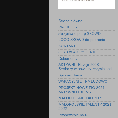
Strona główna
PROJEKTY
skrzynka e puap SKOWD
LOGO SKOWD do pobrania
KONTAKT
O STOWARZYSZENIU
Dokumenty
AKTYWNI+ Edycja 2023.
Seniorzy w nowej rzeczywistości
Sprawozdania
WAKACYJNIE - NA LUDOWO
PROJEKT NOWE FIO 2021 -
AKTYWNI LIDERZY
MAŁOPOLSKIE TALENTY
MAŁOPOLSKIE TALENTY 2021-
2022
Przedszkole na 6