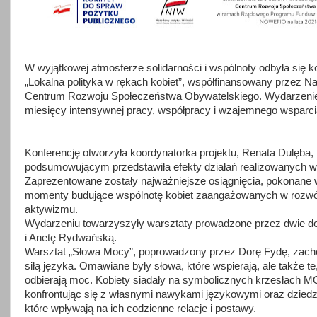
W wyjątkowej atmosferze solidarności i wspólnoty odbyła się 
„Lokalna polityka w rękach kobiet”, współfinansowany przez N
Centrum Rozwoju Społeczeństwa Obywatelskiego. Wydarzeni
miesięcy intensywnej pracy, współpracy i wzajemnego wsparci
Konferencję otworzyła koordynatorka projektu, Renata Dulęba, kt
podsumowującym przedstawiła efekty działań realizowanych w
Zaprezentowane zostały najważniejsze osiągnięcia, pokonane
momenty budujące wspólnotę kobiet zaangażowanych w rozwój l
aktywizmu.
Wydarzeniu towarzyszyły warsztaty prowadzone przez dwie do
i Anetę Rydwańską.
Warsztat „Słowa Mocy”, poprowadzony przez Dorę Fydę, zachęca
siłą języka. Omawiane były słowa, które wspierają, ale także t
odbierają moc. Kobiety siadały na symbolicznych krzesłac
konfrontując się z własnymi nawykami językowymi oraz dzied
które wpływają na ich codzienne relacje i postawy.