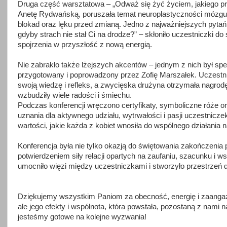
Druga część warsztatowa – „Odważ się żyć życiem, jakiego p
Anetę Rydwańską, poruszała temat neuroplastyczności mózgu 
blokad oraz lęku przed zmianą. Jedno z najważniejszych pytań 
gdyby strach nie stał Ci na drodze?” – skłoniło uczestniczki do
spojrzenia w przyszłość z nową energią.
Nie zabrakło także lżejszych akcentów – jednym z nich był spec
przygotowany i poprowadzony przez Zofię Marszałek. Uczestni
swoją wiedzę i refleks, a zwycięska drużyna otrzymała nagrodę
wzbudziły wiele radości i śmiechu.
Podczas konferencji wręczono certyfikaty, symboliczne róże o
uznania dla aktywnego udziału, wytrwałości i pasji uczestnicze
wartości, jakie każda z kobiet wnosiła do wspólnego działania n
Konferencja była nie tylko okazją do świętowania zakończenia 
potwierdzeniem siły relacji opartych na zaufaniu, szacunku i w
umocniło więzi między uczestniczkami i stworzyło przestrzeń do 
Dziękujemy wszystkim Paniom za obecność, energię i zaangażo
ale jego efekty i wspólnota, która powstała, pozostaną z nami 
jesteśmy gotowe na kolejne wyzwania!