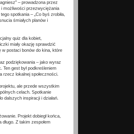
ragniesz” – prowadzona przez
i możliwości przezwyciężania
tego spotkania – „Co byś zrobiła,
 snucia śmiałych planów i
jalny quiz dla kobiet,
czki miały okazję sprawdzić
 w postaci bonów do kina, które
raz podziękowania – jako wyraz
k. Ten gest był podkreśleniem
a rzecz lokalnej społeczności.
projektu, ale przede wszystkim
spólnych celach. Spotkanie
dalszych inspiracji i działań.
wanie. Projekt dobiegł końca,
na długo. Z takim zespołem