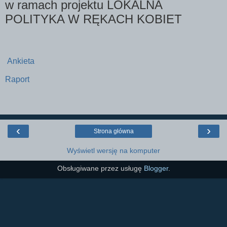
w ramach projektu LOKALNA
POLITYKA W RĘKACH KOBIET
Ankieta
Raport
‹
›
Strona główna
Wyświetl wersję na komputer
Obsługiwane przez usługę
Blogger
.