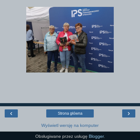
‹
›
Strona główna
Wyświetl wersję na komputer
Obsługiwane przez usługę
Blogger
.