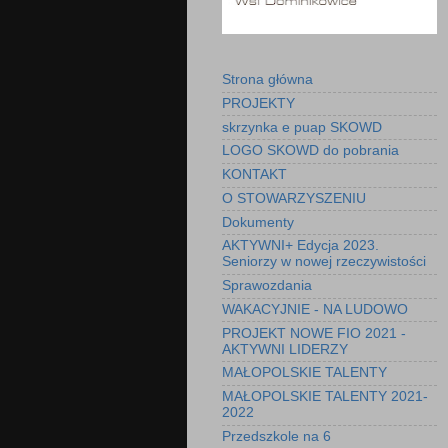
Strona główna
PROJEKTY
skrzynka e puap SKOWD
LOGO SKOWD do pobrania
KONTAKT
O STOWARZYSZENIU
Dokumenty
AKTYWNI+ Edycja 2023.
Seniorzy w nowej rzeczywistości
Sprawozdania
WAKACYJNIE - NA LUDOWO
PROJEKT NOWE FIO 2021 -
AKTYWNI LIDERZY
MAŁOPOLSKIE TALENTY
MAŁOPOLSKIE TALENTY 2021-
2022
Przedszkole na 6