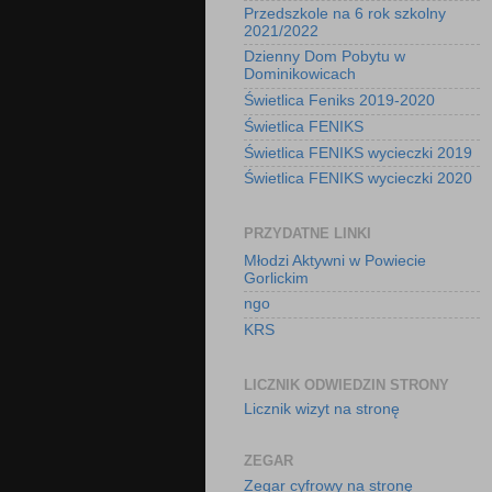
Przedszkole na 6 rok szkolny
2021/2022
Dzienny Dom Pobytu w
Dominikowicach
Świetlica Feniks 2019-2020
Świetlica FENIKS
Świetlica FENIKS wycieczki 2019
Świetlica FENIKS wycieczki 2020
PRZYDATNE LINKI
Młodzi Aktywni w Powiecie
Gorlickim
ngo
KRS
LICZNIK ODWIEDZIN STRONY
Licznik wizyt na stronę
ZEGAR
Zegar cyfrowy na stronę