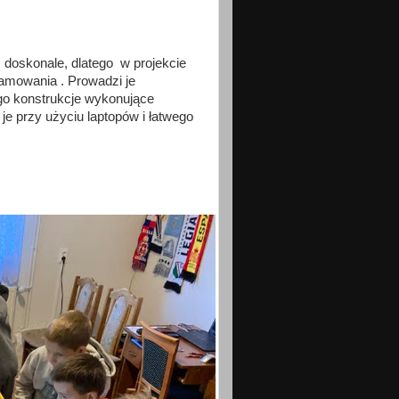
 doskonale, dlatego w projekcie
ramowania . Prowadzi je
go konstrukcje wykonujące
je przy użyciu laptopów i łatwego