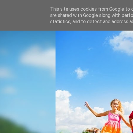
This site uses cookies from Google to de
are shared with Google along with perfo
statistics, and to detect and address a