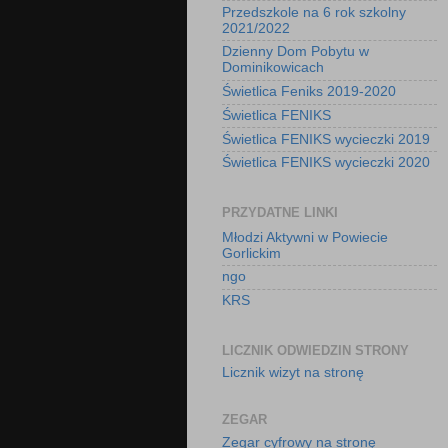
Przedszkole na 6 rok szkolny
2021/2022
Dzienny Dom Pobytu w
Dominikowicach
Świetlica Feniks 2019-2020
Świetlica FENIKS
Świetlica FENIKS wycieczki 2019
Świetlica FENIKS wycieczki 2020
PRZYDATNE LINKI
Młodzi Aktywni w Powiecie
Gorlickim
ngo
KRS
LICZNIK ODWIEDZIN STRONY
Licznik wizyt na stronę
ZEGAR
Zegar cyfrowy na stronę