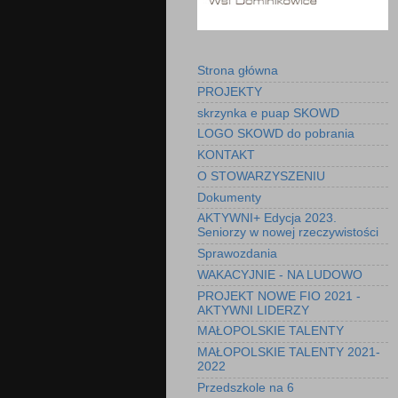
Strona główna
PROJEKTY
skrzynka e puap SKOWD
LOGO SKOWD do pobrania
KONTAKT
O STOWARZYSZENIU
Dokumenty
AKTYWNI+ Edycja 2023.
Seniorzy w nowej rzeczywistości
Sprawozdania
WAKACYJNIE - NA LUDOWO
PROJEKT NOWE FIO 2021 -
AKTYWNI LIDERZY
MAŁOPOLSKIE TALENTY
MAŁOPOLSKIE TALENTY 2021-
2022
Przedszkole na 6