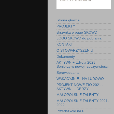
Strona główna
PROJEKTY
skrzynka e puap SKOWD
LOGO SKOWD do pobrania
KONTAKT
O STOWARZYSZENIU
Dokumenty
AKTYWNI+ Edycja 2023.
Seniorzy w nowej rzeczywistości
Sprawozdania
WAKACYJNIE - NA LUDOWO
PROJEKT NOWE FIO 2021 -
AKTYWNI LIDERZY
MAŁOPOLSKIE TALENTY
MAŁOPOLSKIE TALENTY 2021-
2022
Przedszkole na 6