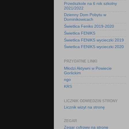
Przedszkole na 6 rok szkolny
2021/2022
Dzienny Dom Pobytu w
Dominikowicach
Świetlica Feniks 2019-2020
Świetlica FENIKS
Świetlica FENIKS wycieczki 2019
Świetlica FENIKS wycieczki 2020
PRZYDATNE LINKI
Młodzi Aktywni w Powiecie
Gorlickim
ngo
KRS
LICZNIK ODWIEDZIN STRONY
Licznik wizyt na stronę
ZEGAR
Zegar cyfrowy na stronę