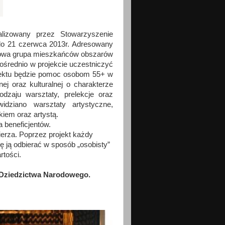
alizowany przez Stowarzyszenie
do 21 czerwca 2013r. Adresowany
obowa grupa mieszkańców obszarów
ośrednio w projekcie uczestniczyć
jektu będzie pomoc osobom 55+ w
nej oraz kulturalnej o charakterze
dzaju warsztaty, prelekcje oraz
idziano warsztaty artystyczne,
kiem oraz artystą.
 beneficjentów.
erza. Poprzez projekt każdy
ię ją odbierać w sposób „osobisty”
tości.
 Dziedzictwa Narodowego.