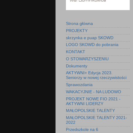
Strona główna
PROJEKTY
skrzynka e puap SKOWD
LOGO SKOWD do pobrania
KONTAKT
O STOWARZYSZENIU
Dokumenty
AKTYWNI+ Edycja 2023.
Seniorzy w nowej rzeczywistości
Sprawozdania
WAKACYJNIE - NA LUDOWO
PROJEKT NOWE FIO 2021 -
AKTYWNI LIDERZY
MAŁOPOLSKIE TALENTY
MAŁOPOLSKIE TALENTY 2021-
2022
Przedszkole na 6