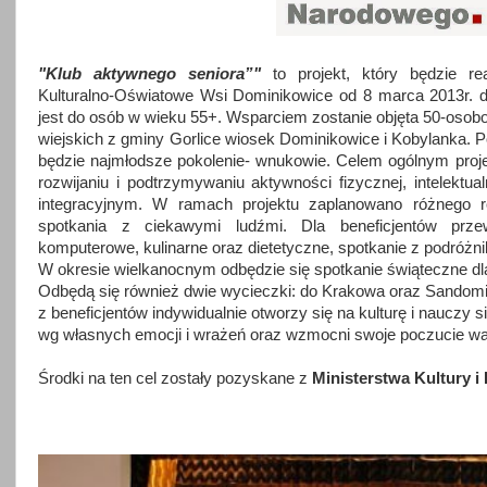
"Klub aktywnego seniora”"
to projekt, który będzie re
Kulturalno-Oświatowe Wsi Dominikowice od 8 marca 2013r. 
jest do osób w wieku 55+. Wsparciem zostanie objęta 50-os
wiejskich z gminy Gorlice wiosek Dominikowice i Kobylanka. P
będzie najmłodsze pokolenie- wnukowie. Celem ogólnym pro
rozwijaniu i podtrzymywaniu aktywności fizycznej, intelektual
integracyjnym. W ramach projektu zaplanowano różnego ro
spotkania z ciekawymi ludźmi. Dla beneficjentów przew
komputerowe, kulinarne oraz dietetyczne, spotkanie z podróżni
W okresie wielkanocnym odbędzie się spotkanie świąteczne dla
Odbędą się również dwie wycieczki: do Krakowa oraz Sandomi
z beneficjentów indywidualnie otworzy się na kulturę i nauczy s
wg własnych emocji i wrażeń oraz wzmocni swoje poczucie war
Środki na ten cel zostały pozyskane z
Ministerstwa Kultury i